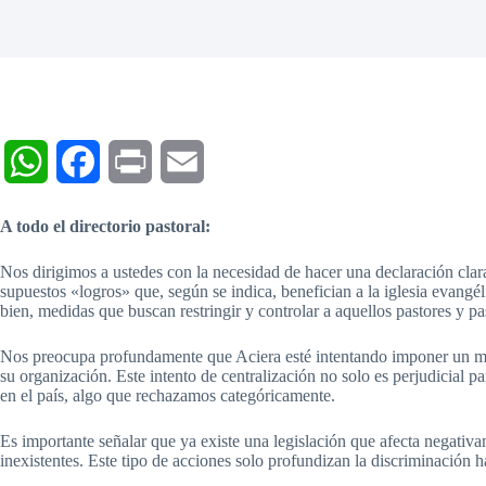
W
F
P
E
h
a
r
m
A todo el directorio pastoral:
a
c
i
a
Nos dirigimos a ustedes con la necesidad de hacer una declaración cl
supuestos «logros» que, según se indica, benefician a la iglesia evang
t
e
n
i
bien, medidas que buscan restringir y controlar a aquellos pastores y pa
s
b
t
l
Nos preocupa profundamente que Aciera esté intentando imponer un mono
su organización. Este intento de centralización no solo es perjudicial p
A
o
en el país, algo que rechazamos categóricamente.
p
o
Es importante señalar que ya existe una legislación que afecta negativa
inexistentes. Este tipo de acciones solo profundizan la discriminación ha
p
k