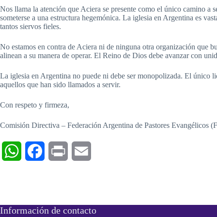
Nos llama la atención que Aciera se presente como el único camino a se
someterse a una estructura hegemónica. La iglesia en Argentina es vasta 
tantos siervos fieles.
No estamos en contra de Aciera ni de ninguna otra organización que bus
alinean a su manera de operar. El Reino de Dios debe avanzar con unid
La iglesia en Argentina no puede ni debe ser monopolizada. El único li
aquellos que han sido llamados a servir.
Con respeto y firmeza,
Comisión Directiva – Federación Argentina de Pastores Evangélicos 
W
F
P
E
h
a
r
m
a
c
i
a
Información de contacto
t
e
n
i